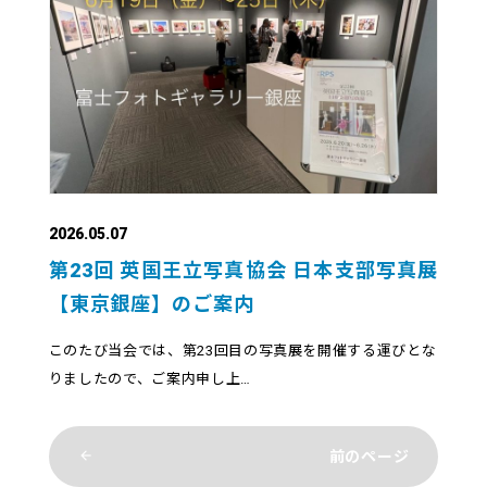
2026.05.07
第23回 英国王立写真協会 日本支部写真展
【東京銀座】のご案内
このたび当会では、第23回目の写真展を開催する運びとな
りましたので、ご案内申し上…
前のページ
arrow_back