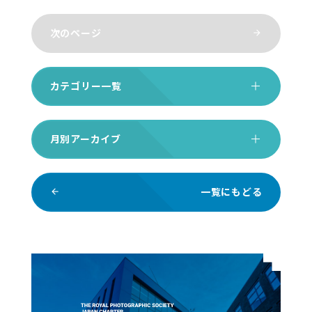
次のページ
arrow_forward
カテゴリー一覧
月別アーカイブ
一覧にもどる
arrow_back