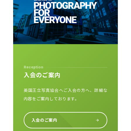
Reception
入会のご案内
英国王立写真協会へご入会の方へ、詳細な
内容をご案内しております。
入会のご案内
arrow_forward